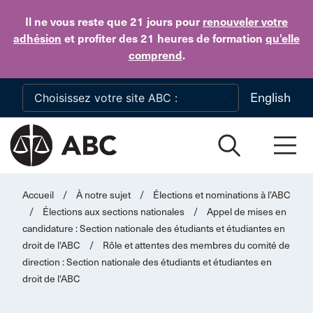
Skip to main content
Il ne vous reste que 21 jours
pour
renouveler votre
adhésion
et profiter des 21 heures de formation
qu’elle
comprend
.
English
Accueil
/
À notre sujet
/
Élections et nominations à l’ABC
/
Élections aux sections nationales
/
Appel de mises en
candidature : Section nationale des étudiants et étudiantes en
droit de l'ABC
/
Rôle et attentes des membres du comité de
direction : Section nationale des étudiants et étudiantes en
droit de l'ABC