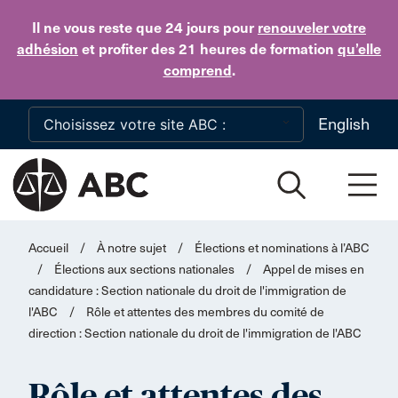
Skip to main content
Il ne vous reste que 24 jours
pour
renouveler votre
adhésion
et profiter des 21 heures de formation
qu’elle
comprend
.
English
Accueil
/
À notre sujet
/
Élections et nominations à l’ABC
/
Élections aux sections nationales
/
Appel de mises en
candidature : Section nationale du droit de l'immigration de
l'ABC
/
Rôle et attentes des membres du comité de
direction : Section nationale du droit de l'immigration de l'ABC
Rôle et attentes des