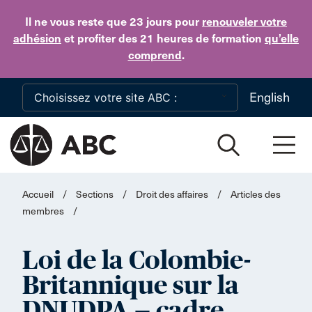
Skip to main content
Il ne vous reste que 23 jours
pour
renouveler votre
adhésion
et profiter des 21 heures de formation
qu’elle
comprend
.
English
Accueil
/
Sections
/
Droit des affaires
/
Articles des
membres
/
Loi de la Colombie-
Britannique sur la
DNUDPA — cadre