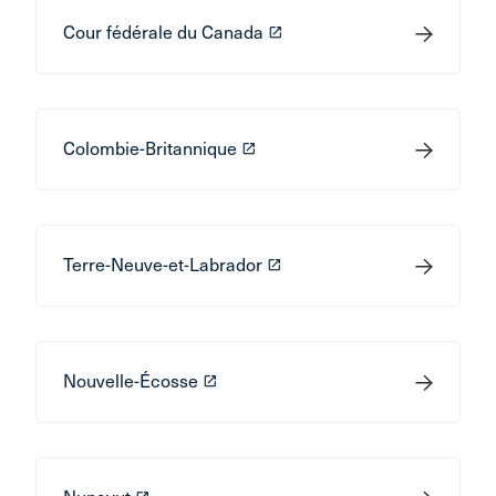
Cour fédérale du Canada
launch
Colombie-Britannique
launch
Terre-Neuve-et-Labrador
launch
Nouvelle-Écosse
launch