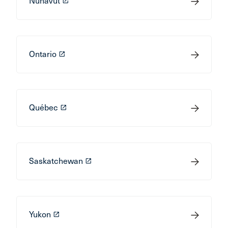
Nunavut
launch
Ontario
launch
Québec
launch
Saskatchewan
launch
Yukon
launch