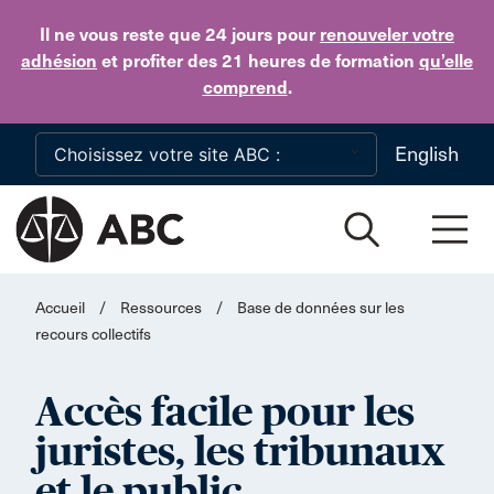
Skip to main content
Il ne vous reste que 24 jours
pour
renouveler votre
adhésion
et profiter des 21 heures de formation
qu’elle
comprend
.
English
Accueil
/
Ressources
/
Base de données sur les
recours collectifs
Accès facile pour les
juristes, les tribunaux
et le public