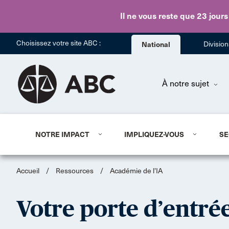
Il ne vous reste que 23 jours
Choisissez votre site ABC :
National
Divisio
À notre sujet
NOTRE IMPACT
IMPLIQUEZ-VOUS
SE
Accueil
/
Ressources
/
Académie de l’IA
Votre porte d’entrée