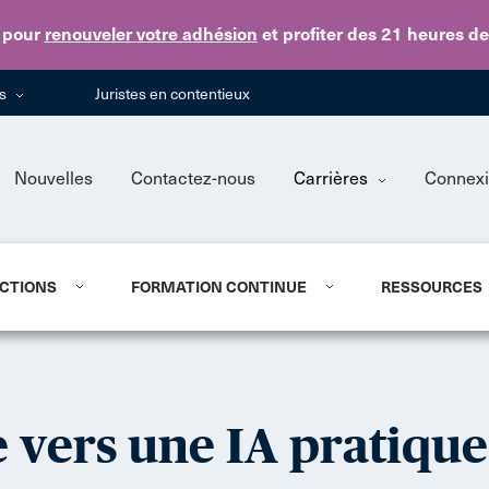
Skip to main content
pour
renouveler votre adhésion
et profiter des 21 heures d
ns
Juristes en contentieux
Nouvelles
Contactez-nous
Carrières
Connex
CTIONS
FORMATION CONTINUE
RESSOURCES
 vers une IA pratique 