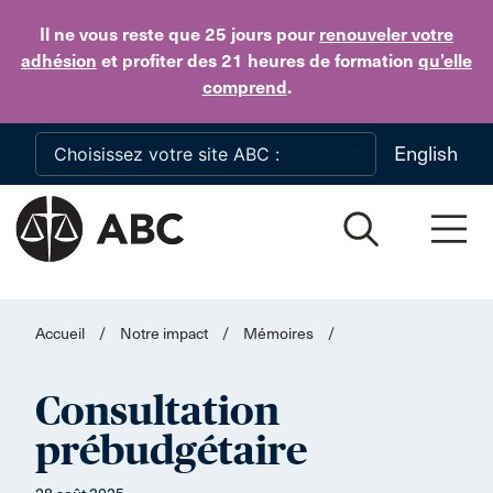
Skip to main content
Il ne vous reste que 25 jours
pour
renouveler votre
adhésion
et profiter des 21 heures de formation
qu’elle
comprend
.
English
Accueil
/
Notre impact
/
Mémoires
/
Consultation
prébudgétaire