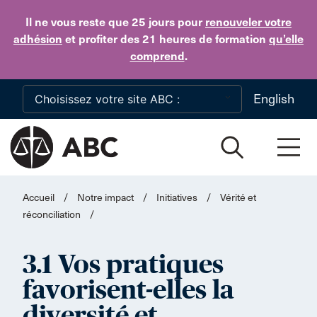
Skip to main content
Il ne vous reste que 25 jours
pour
renouveler votre
adhésion
et profiter des 21 heures de formation
qu’elle
comprend
.
English
Accueil
/
Notre impact
/
Initiatives
/
Vérité et
réconciliation
/
3.1 Vos pratiques
favorisent-elles la
diversité et