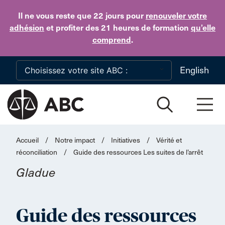
Skip to main content
Il ne vous reste que 22 jours
pour
renouveler votre
adhésion
et profiter des 21 heures de formation
qu’elle
comprend
.
English
Accueil
/
Notre impact
/
Initiatives
/
Vérité et
réconciliation
/
Guide des ressources Les suites de l’arrêt
Gladue
Guide des ressources