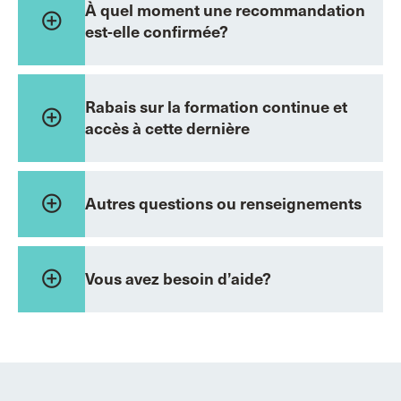
À quel moment une recommandation
add_circle_outline
est-elle confirmée?
Rabais sur la formation continue et
add_circle_outline
accès à cette dernière
add_circle_outline
Autres questions ou renseignements
add_circle_outline
Vous avez besoin d’aide?