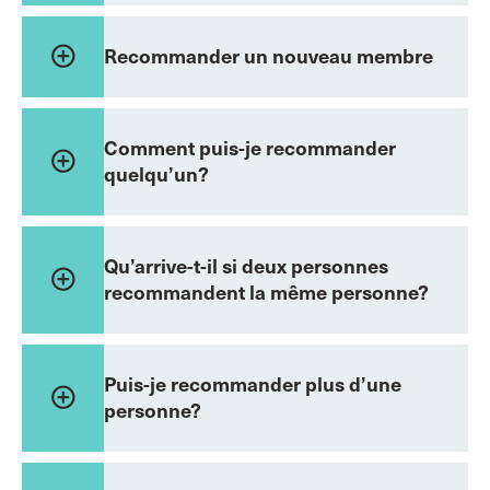
add_circle_outline
Recommander un nouveau membre
Comment puis-je recommander
add_circle_outline
quelqu’un?
Qu’arrive-t-il si deux personnes
add_circle_outline
recommandent la même personne?
Puis-je recommander plus d’une
add_circle_outline
personne?