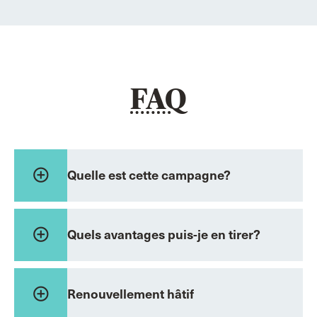
FAQ
add_circle_outline
Quelle est cette campagne?
add_circle_outline
Quels avantages puis-je en tirer?
add_circle_outline
Renouvellement hâtif