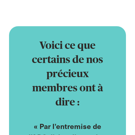
Voici ce que
certains de nos
précieux
membres ont à
dire :
es de
« Par l’entremise de
« En t