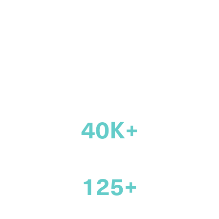
du droit de
partout au
Canada
40K+
Plus de 40 000 membres
125+
Plus de 125 ans de soutien à la
profession juridique