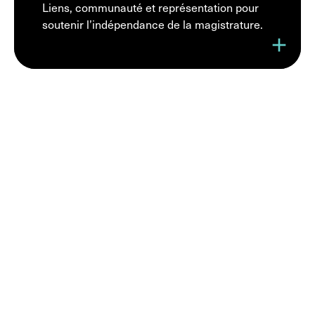
Liens, communauté et représentation pour
soutenir l’indépendance de la magistrature.
add
Joignez-vous à
une
communauté de
professionnels