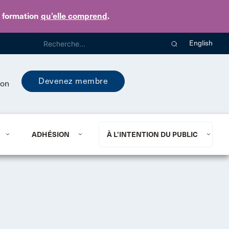
e formation
qu’elle comprend
.
English
Devenez membre
ion
ADHÉSION
À L’INTENTION DU PUBLIC