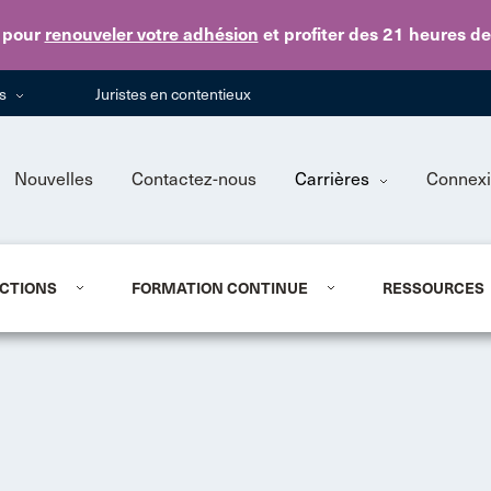
Skip to main content
pour
renouveler votre adhésion
et profiter des 21 heures d
ns
Juristes en contentieux
Nouvelles
Contactez-nous
Carrières
Connex
CTIONS
FORMATION CONTINUE
RESSOURCES