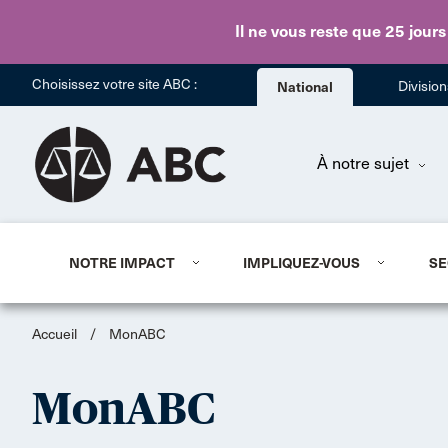
Il ne vous reste que 25 jours
Choisissez votre site ABC :
National
Divisio
À notre sujet
NOTRE IMPACT
IMPLIQUEZ-VOUS
SE
Accueil
/
MonABC
MonABC