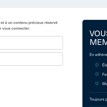
et à un contenu précieux réservé
r vous connecter.
VOU
MEM
En adhéra
Él
Fa
Mo
Toujours 