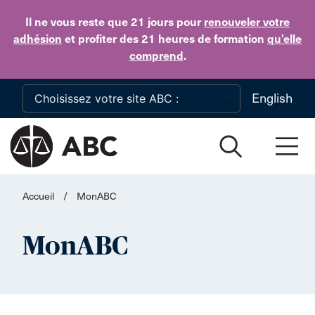
Skip to main content
Il ne vous reste que 21 jours
pour
renouveler votre
adhésion
et profiter des 21 heures de formation
qu’elle
comprend
.
English
Accueil
/
MonABC
MonABC