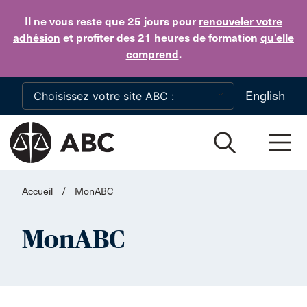
Skip to main content
Il ne vous reste que 25 jours
pour
renouveler votre
adhésion
et profiter des 21 heures de formation
qu’elle
comprend
.
English
Accueil
/
MonABC
MonABC