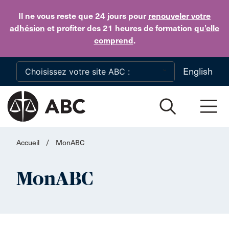
Skip to main content
Il ne vous reste que 24 jours
pour
renouveler votre
adhésion
et profiter des 21 heures de formation
qu’elle
comprend
.
English
Accueil
/
MonABC
MonABC