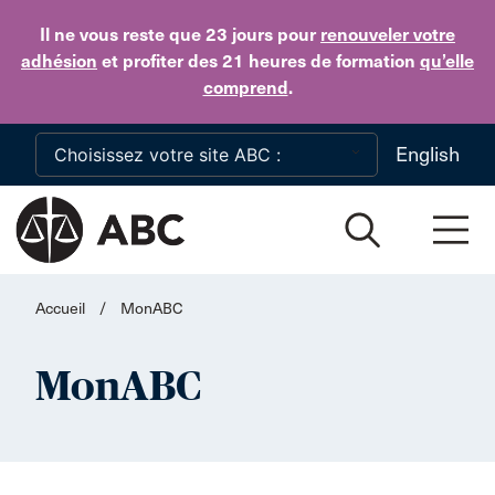
Skip to main content
Il ne vous reste que 23 jours
pour
renouveler votre
adhésion
et profiter des 21 heures de formation
qu’elle
comprend
.
English
Accueil
/
MonABC
MonABC