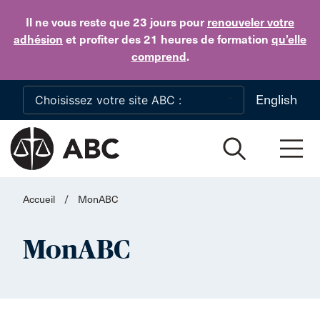
Skip to main content
Il ne vous reste que 23 jours
pour
renouveler votre
adhésion
et profiter des 21 heures de formation
qu’elle
comprend
.
English
Accueil
/
MonABC
MonABC