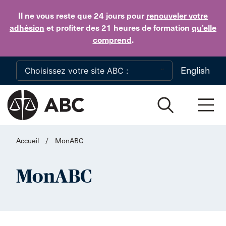
Skip to main content
Il ne vous reste que 24 jours
pour
renouveler votre
adhésion
et profiter des 21 heures de formation
qu’elle
comprend
.
English
Accueil
/
MonABC
MonABC