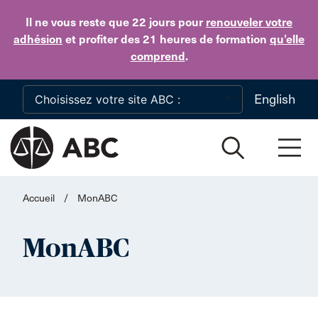
Skip to main content
Il ne vous reste que 22 jours
pour
renouveler votre
adhésion
et profiter des 21 heures de formation
qu’elle
comprend
.
English
Accueil
/
MonABC
MonABC