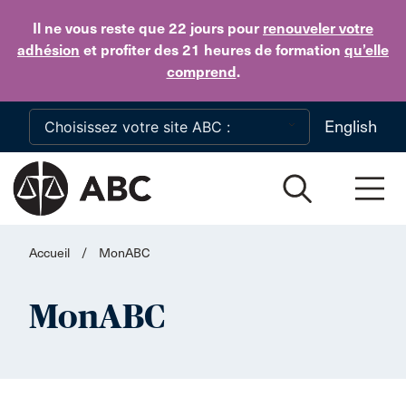
Skip to main content
Il ne vous reste que 22 jours
pour
renouveler votre
adhésion
et profiter des 21 heures de formation
qu’elle
comprend
.
English
Accueil
/
MonABC
MonABC