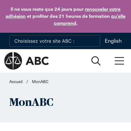
Skip to main content
Il ne vous reste que 24 jours
pour
renouveler votre
adhésion
et profiter des 21 heures de formation
qu’elle
comprend
.
English
Accueil
/
MonABC
MonABC