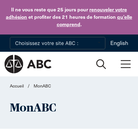
Skip to main content
Il ne vous reste que 25 jours
pour
renouveler votre
adhésion
et profiter des 21 heures de formation
qu’elle
comprend
.
English
Accueil
/
MonABC
MonABC