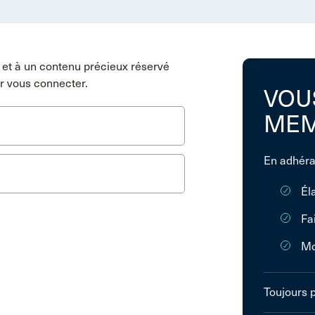
et à un contenu précieux réservé
r vous connecter.
VOU
MEM
En adhéra
Él
Fa
Mo
Toujours 