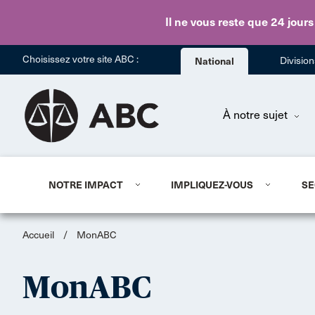
Il ne vous reste que 24 jours
Choisissez votre site ABC :
National
Divisio
À notre sujet
NOTRE IMPACT
IMPLIQUEZ-VOUS
SE
Accueil
/
MonABC
MonABC