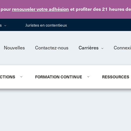
Skip to main content
pour
renouveler votre adhésion
et profiter des 21 heures d
ns
Juristes en contentieux
Nouvelles
Contactez-nous
Carrières
Connex
CTIONS
FORMATION CONTINUE
RESSOURCES