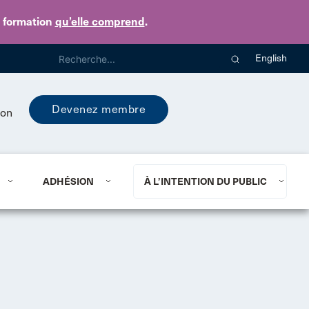
e formation
qu’elle comprend
.
English
Devenez membre
ion
ADHÉSION
À L’INTENTION DU PUBLIC