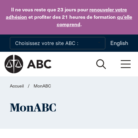
Skip to main content
Il ne vous reste que 23 jours
pour
renouveler votre
adhésion
et profiter des 21 heures de formation
qu’elle
comprend
.
English
Accueil
/
MonABC
MonABC