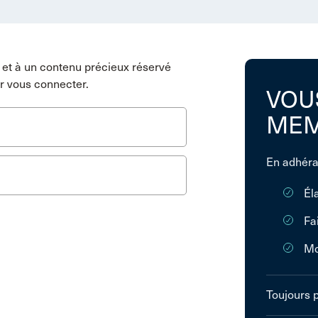
et à un contenu précieux réservé
r vous connecter.
VOU
MEM
En adhéra
Él
Fa
Mo
Toujours 