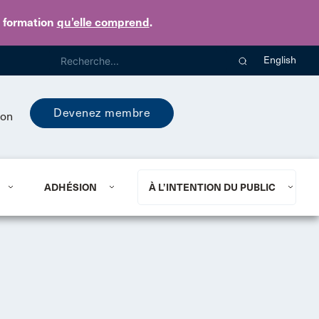
e formation
qu’elle comprend
.
English
Devenez membre
ion
ADHÉSION
À L’INTENTION DU PUBLIC