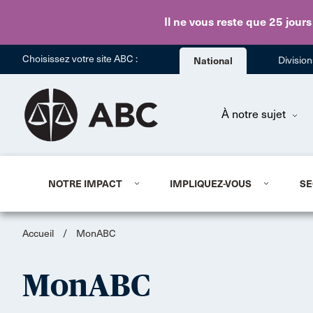
Il ne vous reste que 25 jours
Choisissez votre site ABC :
National
Divisio
À notre sujet
NOTRE IMPACT
IMPLIQUEZ-VOUS
SE
Accueil
/
MonABC
MonABC