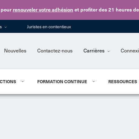
Skip to main content
pour
renouveler votre adhésion
et profiter des 21 heures d
ns
Juristes en contentieux
Nouvelles
Contactez-nous
Carrières
Connex
CTIONS
FORMATION CONTINUE
RESSOURCES