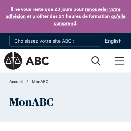
Skip to main content
Il ne vous reste que 23 jours
pour
renouveler votre
adhésion
et profiter des 21 heures de formation
qu’elle
comprend
.
English
Accueil
/
MonABC
MonABC