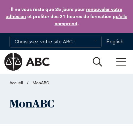
Skip to main content
Il ne vous reste que 25 jours
pour
renouveler votre
adhésion
et profiter des 21 heures de formation
qu’elle
comprend
.
English
Accueil
/
MonABC
MonABC