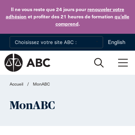
Skip to main content
Il ne vous reste que 24 jours
pour
renouveler votre
adhésion
et profiter des 21 heures de formation
qu’elle
comprend
.
English
Accueil
/
MonABC
MonABC