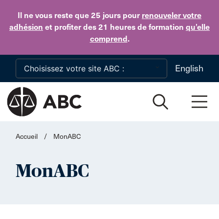
Skip to main content
Il ne vous reste que 25 jours
pour
renouveler votre
adhésion
et profiter des 21 heures de formation
qu’elle
comprend
.
English
Accueil
/
MonABC
MonABC