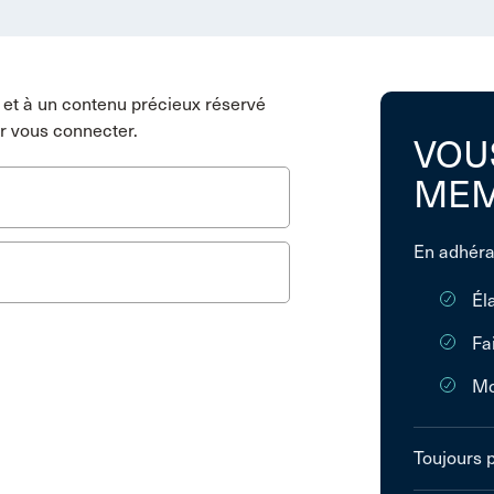
et à un contenu précieux réservé
r vous connecter.
VOU
MEM
En adhéra
Él
Fa
Mo
Toujours 