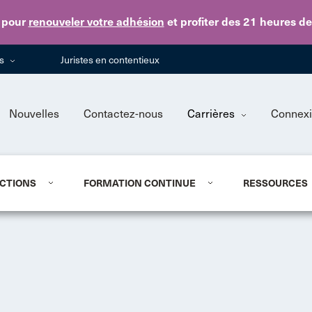
Skip to main content
pour
renouveler votre adhésion
et profiter des 21 heures d
ns
Juristes en contentieux
Nouvelles
Contactez-nous
Carrières
Connex
CTIONS
FORMATION CONTINUE
RESSOURCES