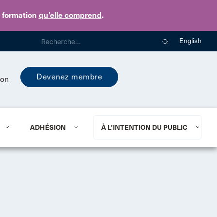
e formation
qu’elle comprend
.
English
Devenez membre
ion
ADHÉSION
À L’INTENTION DU PUBLIC