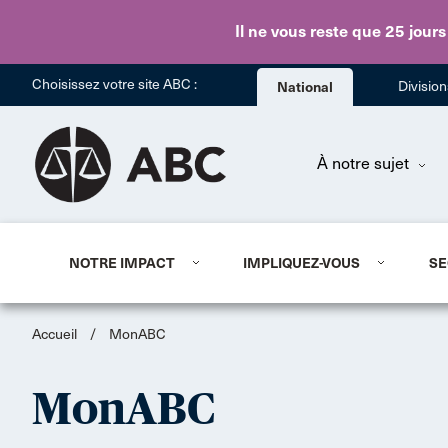
Il ne vous reste que 25 jours
Choisissez votre site ABC :
National
Divisio
À notre sujet
NOTRE IMPACT
IMPLIQUEZ-VOUS
SE
Accueil
/
MonABC
MonABC