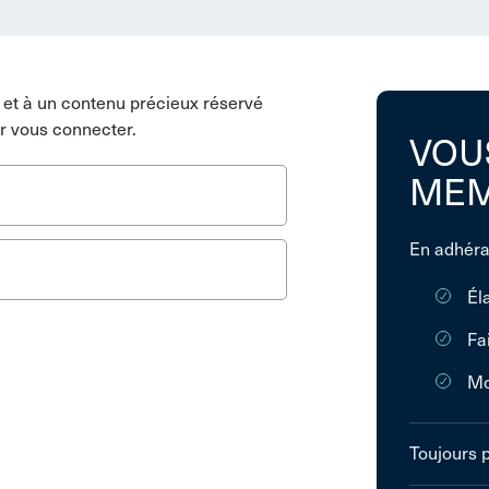
et à un contenu précieux réservé
r vous connecter.
VOU
MEM
En adhéra
Él
Fa
Mo
Toujours 