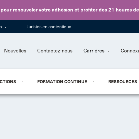
Skip to main content
pour
renouveler votre adhésion
et profiter des 21 heures d
ns
Juristes en contentieux
Nouvelles
Contactez-nous
Carrières
Connex
CTIONS
FORMATION CONTINUE
RESSOURCES