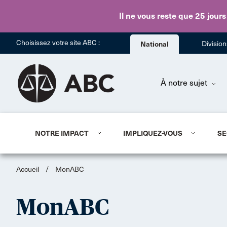
Il ne vous reste que 25 jours
Choisissez votre site ABC :
National
Divisio
À notre sujet
NOTRE IMPACT
IMPLIQUEZ-VOUS
SE
Accueil
/
MonABC
MonABC