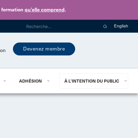
e formation
qu’elle comprend
.
English
Devenez membre
ion
ADHÉSION
À L’INTENTION DU PUBLIC