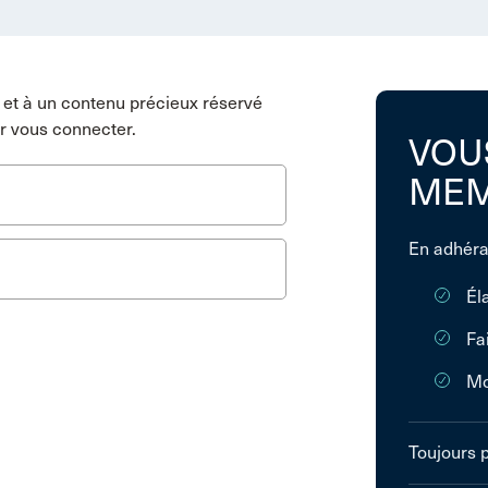
et à un contenu précieux réservé
r vous connecter.
VOU
MEM
En adhéra
Él
Fa
Mo
Toujours 