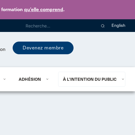
e formation
qu’elle comprend
.
English
Devenez membre
ion
ADHÉSION
À L’INTENTION DU PUBLIC