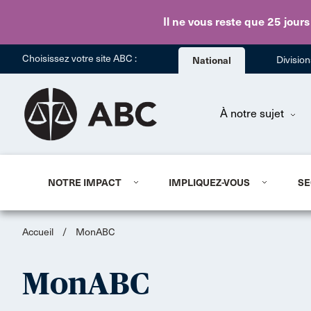
Il ne vous reste que 25 jours
Choisissez votre site ABC :
National
Divisio
À notre sujet
NOTRE IMPACT
IMPLIQUEZ-VOUS
SE
Accueil
/
MonABC
MonABC