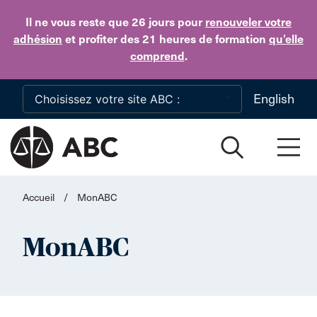
Skip to main content
Il ne vous reste que 26 jours
pour
renouveler votre
adhésion
et profiter des 21 heures de formation
qu’elle
comprend
.
English
Accueil
/
MonABC
MonABC