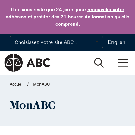
Skip to main content
Il ne vous reste que 24 jours
pour
renouveler votre
adhésion
et profiter des 21 heures de formation
qu’elle
comprend
.
English
Accueil
/
MonABC
MonABC