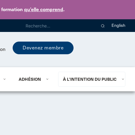
e formation
qu’elle comprend
.
English
Devenez membre
ion
ADHÉSION
À L’INTENTION DU PUBLIC