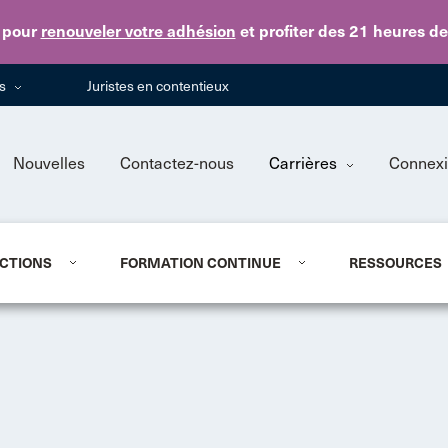
Skip to main content
pour
renouveler votre adhésion
et profiter des 21 heures d
ns
Juristes en contentieux
Nouvelles
Contactez-nous
Carrières
Connex
CTIONS
FORMATION CONTINUE
RESSOURCES