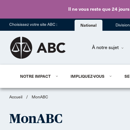
Il ne vous reste que 24 jours
Choisissez votre site ABC :
National
Divisio
À notre sujet
NOTRE IMPACT
IMPLIQUEZ-VOUS
SE
Accueil
/
MonABC
MonABC