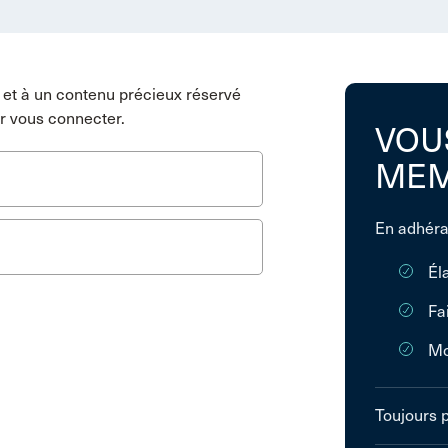
et à un contenu précieux réservé
r vous connecter.
VOU
MEM
En adhéra
Él
Fa
Mo
Toujours 