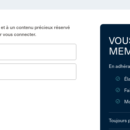
et à un contenu précieux réservé
r vous connecter.
VOU
MEM
En adhéra
Él
Fa
Mo
Toujours 