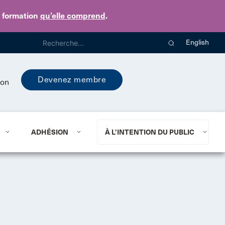
e formation
qu’elle comprend
.
English
Devenez membre
ion
ADHÉSION
À L’INTENTION DU PUBLIC