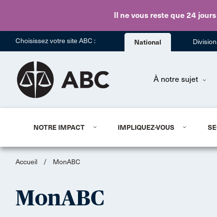
Il ne vous reste que 24 jours
Choisissez votre site ABC :
National
Divisio
À notre sujet
NOTRE IMPACT
IMPLIQUEZ-VOUS
SE
Accueil
/
MonABC
MonABC