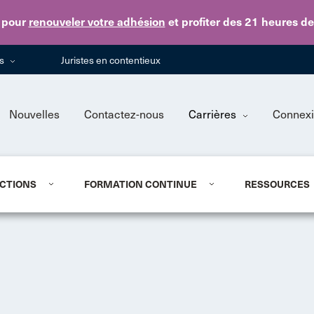
Skip to main content
pour
renouveler votre adhésion
et profiter des 21 heures d
ns
Juristes en contentieux
Nouvelles
Contactez-nous
Carrières
Connex
CTIONS
FORMATION CONTINUE
RESSOURCES