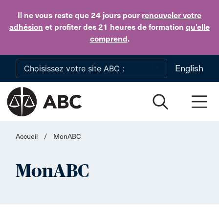
Skip to main content
Il ne vous reste que 24 jours
pour
renouveler votre
adhésion
et profiter des 21 heures de formation
qu’elle
comprend
.
English
Accueil
/
MonABC
MonABC