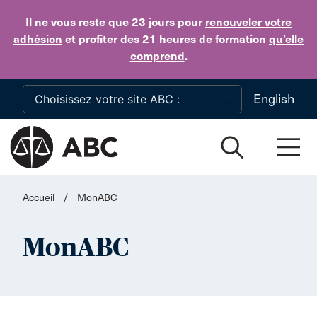
Skip to main content
Il ne vous reste que 23 jours
pour
renouveler votre
adhésion
et profiter des 21 heures de formation
qu’elle
comprend
.
English
Accueil
/
MonABC
MonABC