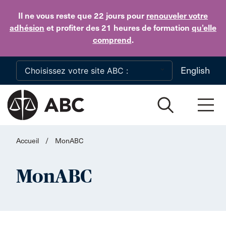
Skip to main content
Il ne vous reste que 22 jours
pour
renouveler votre
adhésion
et profiter des 21 heures de formation
qu’elle
comprend
.
English
Accueil
/
MonABC
MonABC