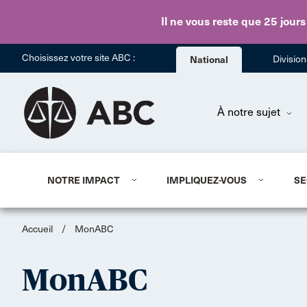
Il ne vous reste que 25 jours
Choisissez votre site ABC :
National
Divisio
À notre sujet
NOTRE IMPACT
IMPLIQUEZ-VOUS
SE
Accueil
/
MonABC
MonABC