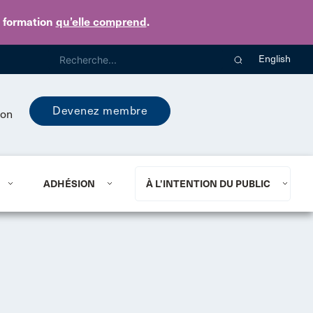
e formation
qu’elle comprend
.
English
Devenez membre
ion
ADHÉSION
À L’INTENTION DU PUBLIC