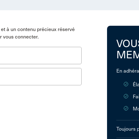
et à un contenu précieux réservé
r vous connecter.
VOU
MEM
En adhéra
Él
Fa
Mo
Toujours 