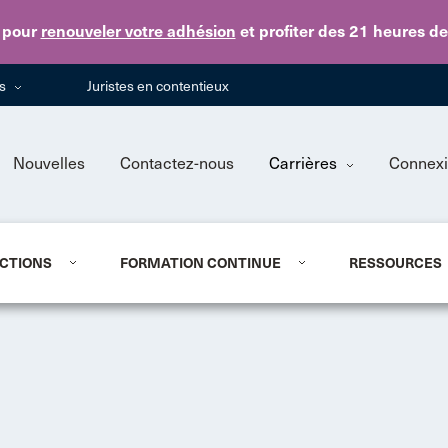
Skip to main content
pour
renouveler votre adhésion
et profiter des 21 heures d
ns
Juristes en contentieux
Nouvelles
Contactez-nous
Carrières
Connex
CTIONS
FORMATION CONTINUE
RESSOURCES