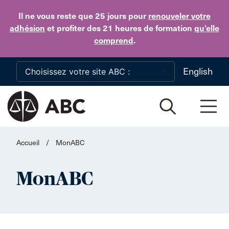
Skip to main content
Il ne vous reste que 25 jours
pour
renouveler votre
adhésion
et profiter des 21 heures de formation
qu’elle
comprend
.
English
Accueil
/
MonABC
MonABC