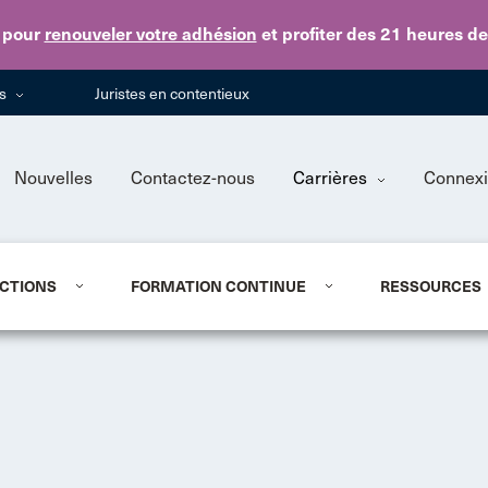
Skip to main content
pour
renouveler votre adhésion
et profiter des 21 heures d
ns
Juristes en contentieux
Nouvelles
Contactez-nous
Carrières
Connex
CTIONS
FORMATION CONTINUE
RESSOURCES