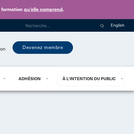
e formation
qu’elle comprend
.
English
Devenez membre
ion
ADHÉSION
À L’INTENTION DU PUBLIC