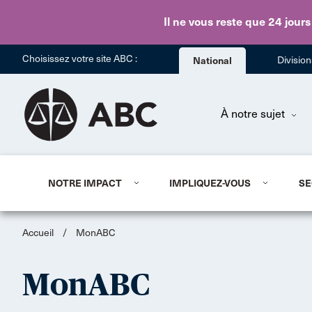
Il ne vous reste que 24 jours
Choisissez votre site ABC :
National
Divisio
À notre sujet
NOTRE IMPACT
IMPLIQUEZ-VOUS
SE
Accueil
/
MonABC
MonABC