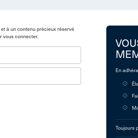
et à un contenu précieux réservé
r vous connecter.
VOU
MEM
En adhéra
Él
Fa
Mo
Toujours 