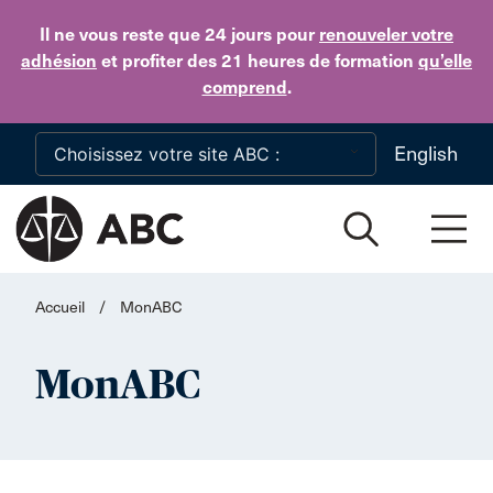
Skip to main content
Il ne vous reste que 24 jours
pour
renouveler votre
adhésion
et profiter des 21 heures de formation
qu’elle
comprend
.
English
Accueil
/
MonABC
MonABC