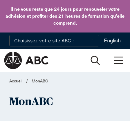
Skip to main content
Il ne vous reste que 24 jours
pour
renouveler votre
adhésion
et profiter des 21 heures de formation
qu’elle
comprend
.
English
Accueil
/
MonABC
MonABC