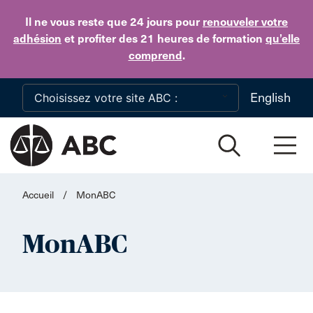
Skip to main content
Il ne vous reste que 24 jours
pour
renouveler votre
adhésion
et profiter des 21 heures de formation
qu’elle
comprend
.
English
Accueil
/
MonABC
MonABC