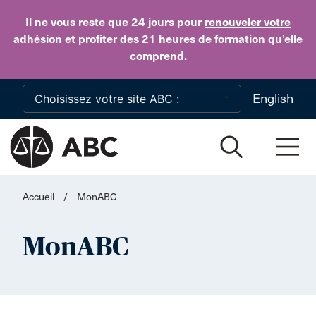
Skip to main content
Il ne vous reste que 24 jours
pour
renouveler votre
adhésion
et profiter des 21 heures de formation
qu’elle
comprend
.
English
Accueil
/
MonABC
MonABC