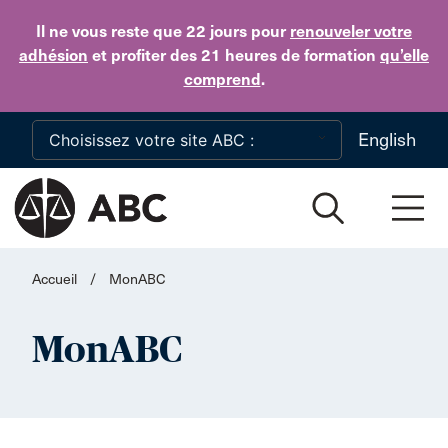
Skip to main content
Il ne vous reste que 22 jours
pour
renouveler votre
adhésion
et profiter des 21 heures de formation
qu’elle
comprend
.
English
Accueil
/
MonABC
MonABC