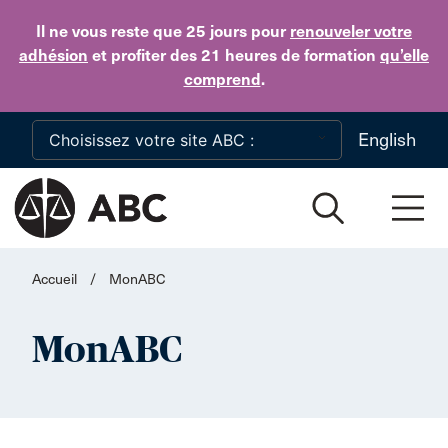
Skip to main content
Il ne vous reste que 25 jours
pour
renouveler votre
adhésion
et profiter des 21 heures de formation
qu’elle
comprend
.
English
Accueil
/
MonABC
MonABC