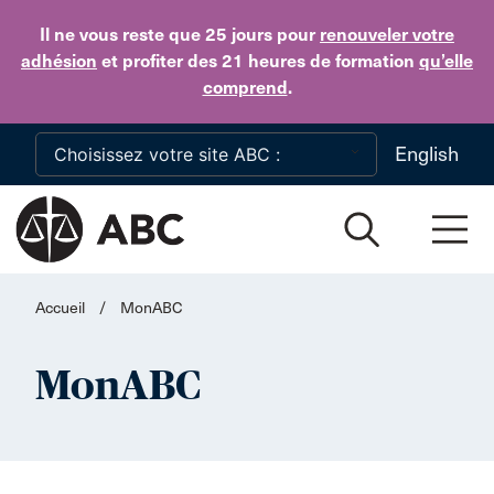
Skip to main content
Il ne vous reste que 25 jours
pour
renouveler votre
adhésion
et profiter des 21 heures de formation
qu’elle
comprend
.
English
Accueil
/
MonABC
MonABC