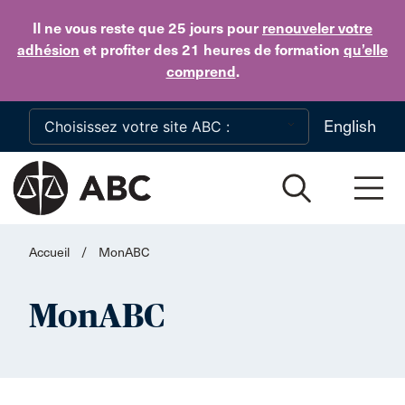
Skip to main content
Il ne vous reste que 25 jours
pour
renouveler votre
adhésion
et profiter des 21 heures de formation
qu’elle
comprend
.
English
Accueil
/
MonABC
MonABC