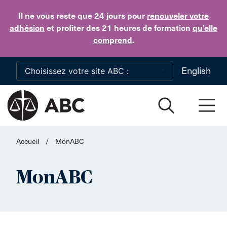
Skip to main content
Il ne vous reste que 24 jours
pour
renouveler votre
adhésion
et profiter des 21 heures de formation
qu’elle
comprend
.
English
Accueil
/
MonABC
MonABC