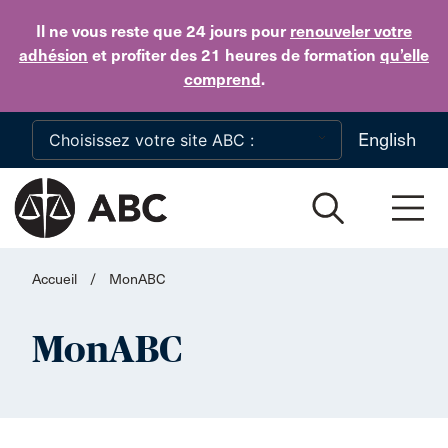
Skip to main content
Il ne vous reste que 24 jours
pour
renouveler votre
adhésion
et profiter des 21 heures de formation
qu’elle
comprend
.
English
Accueil
/
MonABC
MonABC